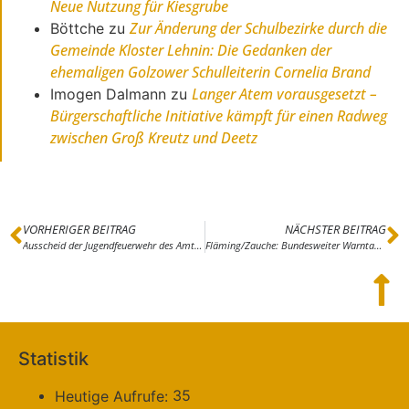
Neue Nutzung für Kiesgrube
Zur Änderung der Schulbezirke durch die
Böttche
zu
Gemeinde Kloster Lehnin: Die Gedanken der
ehemaligen Golzower Schulleiterin Cornelia Brand
Langer Atem vorausgesetzt –
Imogen Dalmann
zu
Bürgerschaftliche Initiative kämpft für einen Radweg
zwischen Groß Kreutz und Deetz
VORHERIGER BEITRAG
NÄCHSTER BEITRAG
Ausscheid der Jugendfeuerwehr des Amtes Brück in Borkwalde
Fläming/Zauche: Bundesweiter Warntag am 12. September – Probealarm soll auch im Fläming und der Zauche Warnmittel wie Apps, Cell Broadcast, Informationstafeln oder Sirenen testen
Statistik
35
Heutige Aufrufe: