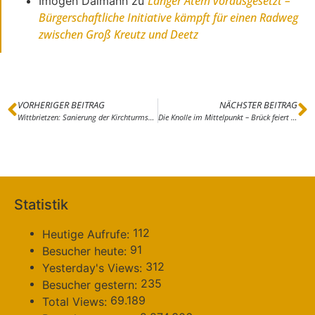
Langer Atem vorausgesetzt –
Imogen Dalmann
zu
Bürgerschaftliche Initiative kämpft für einen Radweg
zwischen Groß Kreutz und Deetz
VORHERIGER BEITRAG
NÄCHSTER BEITRAG
Wittbrietzen: Sanierung der Kirchturmspitze mit Komplikationen – Kosten erheblich gestiegen, Spenden erwünscht
Die Knolle im Mittelpunkt – Brück feiert die Kartoffel
Statistik
112
Heutige Aufrufe:
91
Besucher heute:
312
Yesterday's Views:
235
Besucher gestern:
69.189
Total Views: