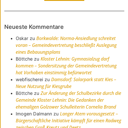
Neueste Kommentare
Borkwalde: Norma-Ansiedlung schreitet
Oskar
zu
voran – Gemeindevertretung beschließt Auslegung
eines Bebauungsplans
Kloster Lehnin: Gymnasialzug darf
Böttche
zu
kommen – Sondersitzung der Gemeindevertretung
hat Vorhaben einstimmig befürwortet
Damsdorf: Solarpark statt Kies –
webfischerei
zu
Neue Nutzung für Kiesgrube
Zur Änderung der Schulbezirke durch die
Böttche
zu
Gemeinde Kloster Lehnin: Die Gedanken der
ehemaligen Golzower Schulleiterin Cornelia Brand
Langer Atem vorausgesetzt –
Imogen Dalmann
zu
Bürgerschaftliche Initiative kämpft für einen Radweg
zwischen Groß Kreutz und Deetz