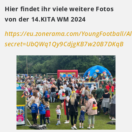
Hier findet ihr viele weitere Fotos
von der 14.KITA WM 2024
https://eu.zonerama.com/YoungFootball/
secret=UbQWq1Qy9CdjgKB7w20B7DKqB