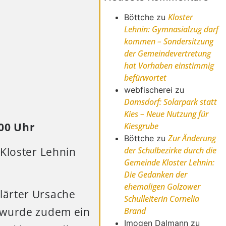
Kloster
Böttche
zu
Lehnin: Gymnasialzug darf
kommen – Sondersitzung
der Gemeindevertretung
hat Vorhaben einstimmig
befürwortet
webfischerei
zu
Damsdorf: Solarpark statt
Kies – Neue Nutzung für
:00 Uhr
Kiesgrube
Zur Änderung
Böttche
zu
 Kloster Lehnin
der Schulbezirke durch die
Gemeinde Kloster Lehnin:
Die Gedanken der
ehemaligen Golzower
lärter Ursache
Schulleiterin Cornelia
t wurde zudem ein
Brand
Imogen Dalmann
zu