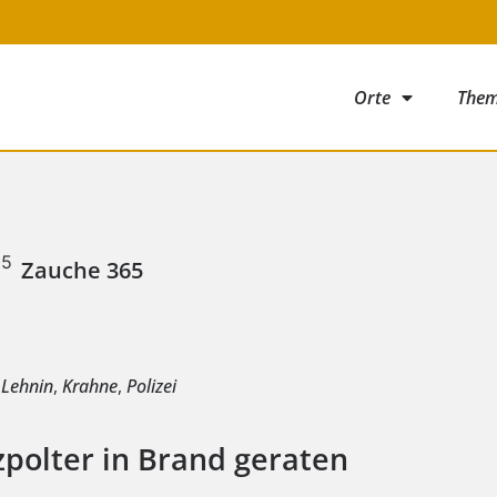
Orte
The
Zauche 365
e
 Lehnin
,
Krahne
,
Polizei
zpolter in Brand geraten