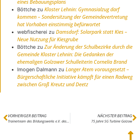
eines Bebauungsplans
Kloster Lehnin: Gymnasialzug darf
Böttche
zu
kommen – Sondersitzung der Gemeindevertretung
hat Vorhaben einstimmig befürwortet
Damsdorf: Solarpark statt Kies –
webfischerei
zu
Neue Nutzung für Kiesgrube
Zur Änderung der Schulbezirke durch die
Böttche
zu
Gemeinde Kloster Lehnin: Die Gedanken der
ehemaligen Golzower Schulleiterin Cornelia Brand
Langer Atem vorausgesetzt –
Imogen Dalmann
zu
Bürgerschaftliche Initiative kämpft für einen Radweg
zwischen Groß Kreutz und Deetz
VORHERIGER BEITRAG
NÄCHSTER BEITRAG
Trainerteam des Bildungswerks e.V. des Kreissportbundes PM möchte sich vergrößern
75 Jahre SG Turbine Golzow