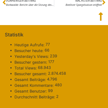
VORHERIGER BEITRAG
NÄCHSTER BEITRAG
Borkwalde: Bericht über die Sitzung des Ausschusses für Finanzen, Wirtschaft, Soziales, Bauen und Ortsentwicklung der Gemeindevertretung Borkwalde vom 29.03.2023
Beelitzer Spargelsaison eröffnet
Statistik
77
Heutige Aufrufe:
66
Besucher heute:
239
Yesterday's Views:
177
Besucher gestern:
68.943
Total Views:
2.874.458
Besucher gesamt:
4.796
Gesamt Beiträge:
480
Gesamt Kommentare:
99
Gesamt Benutzer:
2
Durchschnitt Beiträge: