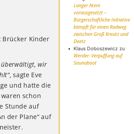
Langer Atem
vorausgesetzt –
Bürgerschaftliche Initiative
kämpft für einen Radweg
zwischen Groß Kreutz und
t Brücker Kinder
Deetz
Klaus Doboszewicz
zu
Werder: Verpuffung auf
Saunaboot
 überwältigt, wir
hlt“
, sagte Eve
ge und hatte die
r waren schon
e Stunde auf
An der Plane“ auf
eister.