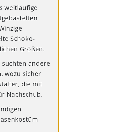
 weitläufige
tgebastelten
Winzige
elte Schoko-
lichen Größen.
, suchten andere
n, wozu sicher
alter, die mit
für Nachschub.
endigen
 Hasenkostüm
.