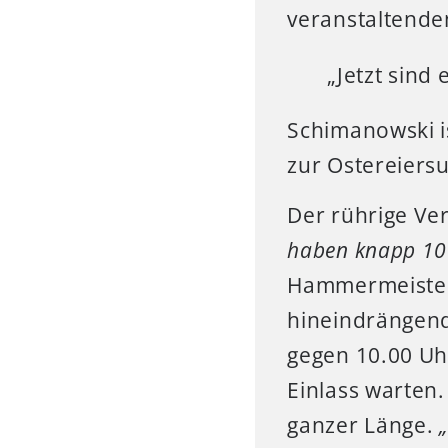
veranstaltend
„Jetzt sind 
Schimanowski i
zur Ostereiers
Der rührige Ve
haben knapp 100
Hammermeister. 
hineindrängend
gegen 10.00 U
Einlass warten.
ganzer Länge.