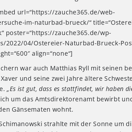
mbed url=“https://zauche365.de/web-
ersuche-im-naturbad-brueck/“ title=“Oster
“ poster=“https://zauche365.de/wp-
s/2022/04/Ostereier-Naturbad-Brueck-Post
ight=“600″ align=“none“]
chern war auch Matthias Ryll mit seinen b
e Xaver und seine zwei Jahre ältere Schwes
de.
„Es ist gut, dass es stattfindet, wir haben d
r sich um das Amtsdirektorenamt bewirbt un
 den Gänsematen wohnt.
Schimanowski strahlte mit der Sonne um d