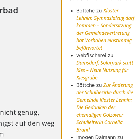
urbad
Kloster
Böttche
zu
Lehnin: Gymnasialzug darf
kommen – Sondersitzung
der Gemeindevertretung
hat Vorhaben einstimmig
befürwortet
webfischerei
zu
Damsdorf: Solarpark statt
Kies – Neue Nutzung für
Kiesgrube
Zur Änderung
Böttche
zu
der Schulbezirke durch die
Gemeinde Kloster Lehnin:
Die Gedanken der
nicht genug,
ehemaligen Golzower
igst auf den weg
Schulleiterin Cornelia
Brand
om
Imogen Dalmann
zu