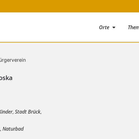
Orte
The
oska
e
Kinder
,
Stadt Brück
,
k
,
Naturbad