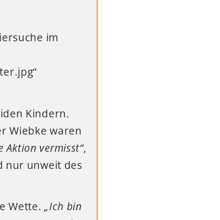
eiersuche im
er.jpg“
eiden Kindern.
ter Wiebke waren
ie Aktion vermisst“
,
d nur unweit des
ie Wette.
„Ich bin