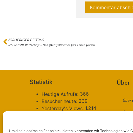
VORHERIGER BEITRAG
Schule trifft Wirtschaft – Den (Berufs)Partner fürs Leben finden
Statistik
Über
366
Heutige Aufrufe:
Über 
239
Besucher heute:
1.214
Yesterday's Views:
Über 
786
Besucher gestern:
70.500
Total Views:
Konta
2.871.912
Besucher gesamt:
Um dir ein optimales Erlebnis zu bieten, verwenden wir Technologien wie 