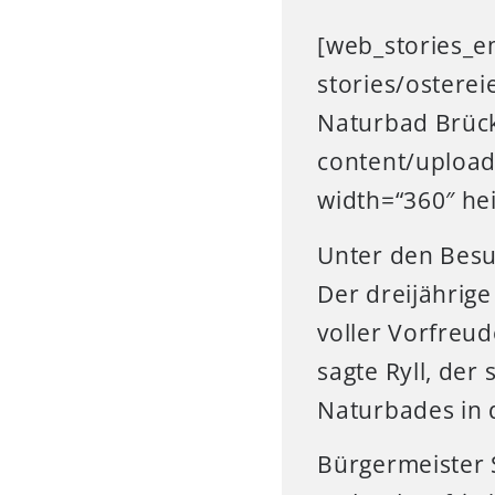
[web_stories_e
stories/osterei
Naturbad Brück
content/upload
width=“360″ he
Unter den Besu
Der dreijährig
voller Vorfreu
sagte Ryll, de
Naturbades in
Bürgermeister 