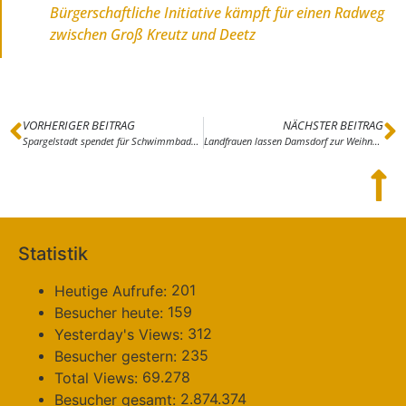
Bürgerschaftliche Initiative kämpft für einen Radweg
zwischen Groß Kreutz und Deetz
VORHERIGER BEITRAG
NÄCHSTER BEITRAG
Spargelstadt spendet für Schwimmbadaufbau im Flutgebiet
Landfrauen lassen Damsdorf zur Weihnachtszeit leuchten
Statistik
201
Heutige Aufrufe:
159
Besucher heute:
312
Yesterday's Views:
235
Besucher gestern:
69.278
Total Views:
2.874.374
Besucher gesamt: