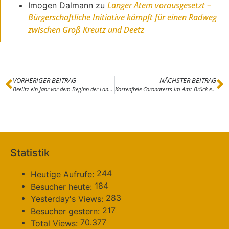
Langer Atem vorausgesetzt –
Imogen Dalmann
zu
Bürgerschaftliche Initiative kämpft für einen Radweg
zwischen Groß Kreutz und Deetz
VORHERIGER BEITRAG
NÄCHSTER BEITRAG
Beelitz ein Jahr vor dem Beginn der Landesgartenschau: Familienfreundlich und nachhaltig – Baumaßnahmen und Kosten im Plan
Kostenfreie Coronatests im Amt Brück erfolgreich gestartet – Jetzt auch Testtermin am frühen Abend
Statistik
244
Heutige Aufrufe:
184
Besucher heute:
283
Yesterday's Views:
217
Besucher gestern:
70.377
Total Views: