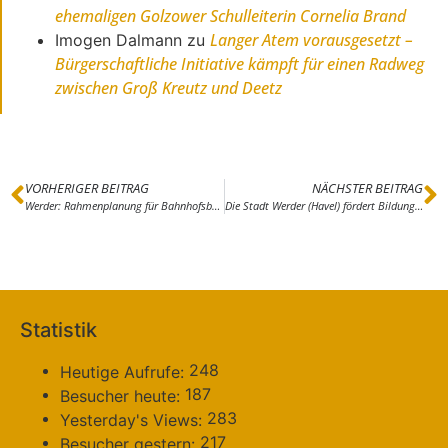
ehemaligen Golzower Schulleiterin Cornelia Brand
Langer Atem vorausgesetzt –
Imogen Dalmann
zu
Bürgerschaftliche Initiative kämpft für einen Radweg
zwischen Groß Kreutz und Deetz
VORHERIGER BEITRAG
NÄCHSTER BEITRAG
Werder: Rahmenplanung für Bahnhofsbereich beginnt
Die Stadt Werder (Havel) fördert Bildungscampus Glindow mit bis zu 5,5 Millionen Euro
Statistik
248
Heutige Aufrufe:
187
Besucher heute:
283
Yesterday's Views:
217
Besucher gestern: