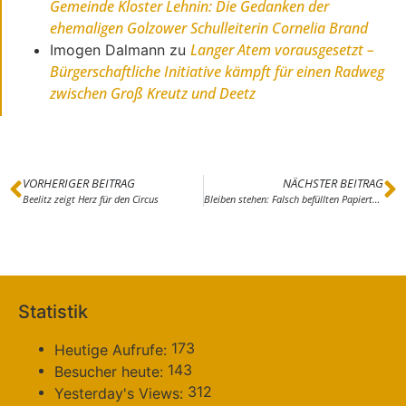
Gemeinde Kloster Lehnin: Die Gedanken der
ehemaligen Golzower Schulleiterin Cornelia Brand
Langer Atem vorausgesetzt –
Imogen Dalmann
zu
Bürgerschaftliche Initiative kämpft für einen Radweg
zwischen Groß Kreutz und Deetz
VORHERIGER BEITRAG
NÄCHSTER BEITRAG
Beelitz zeigt Herz für den Circus
Bleiben stehen: Falsch befüllten Papiertonnen
Statistik
173
Heutige Aufrufe:
143
Besucher heute:
312
Yesterday's Views: