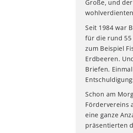
Große, und der 
wohlverdienten
Seit 1984 war B
für die rund 55
zum Beispiel F
Erdbeeren. Und 
Briefen. Einmal
Entschuldigungs
Schon am Morge
Fördervereins 
eine ganze Anz
präsentierten 