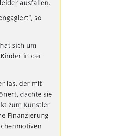
eider ausfallen.
engagiert“, so
 hat sich um
 Kinder in der
r las, der mit
nert, dachte sie
akt zum Künstler
ne Finanzierung
ärchenmotiven