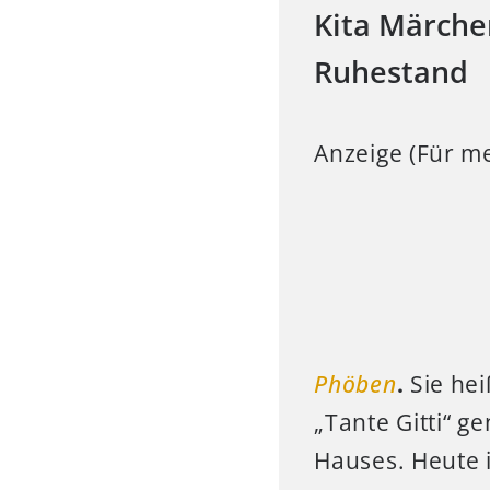
Kita Märchen
Ruhestand
Anzeige (Für me
Phöben
.
Sie hei
„Tante Gitti“ g
Hauses. Heute i