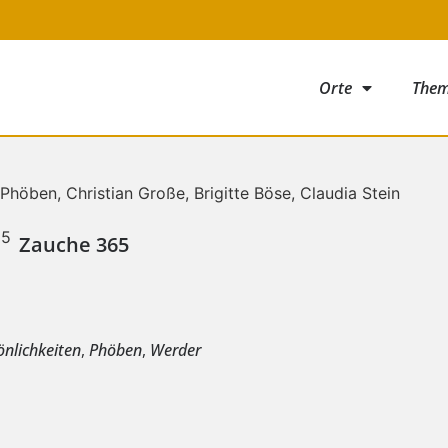
Orte
The
Zauche 365
e
önlichkeiten
,
Phöben
,
Werder