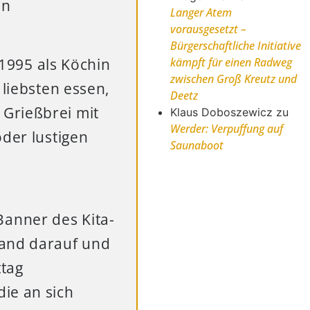
en
Langer Atem
vorausgesetzt –
Bürgerschaftliche Initiative
 1995 als Köchin
kämpft für einen Radweg
zwischen Groß Kreutz und
 liebsten essen,
Deetz
Grießbrei mit
Klaus Doboszewicz
zu
Werder: Verpuffung auf
oder lustigen
Saunaboot
anner des Kita-
tand darauf und
ttag
ie an sich