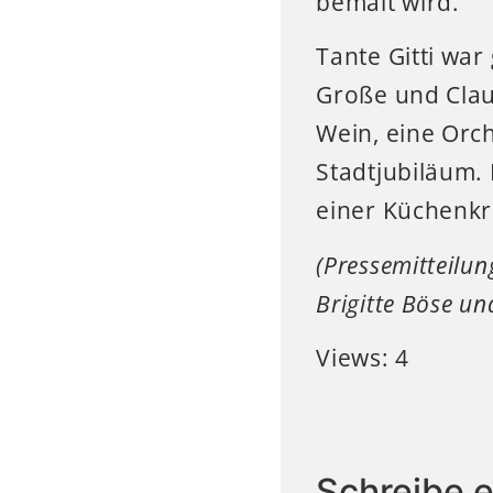
bemalt wird.
Tante Gitti war
Große und Clau
Wein, eine Orc
Stadtjubiläum. D
einer Küchenkr
(Pressemitteilung
Brigitte Böse un
Views: 4
Schreibe 