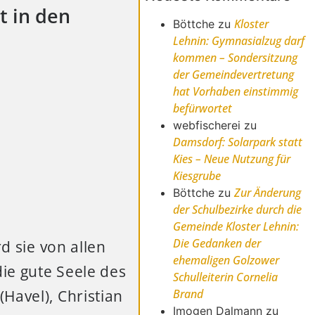
t in den
Kloster
Böttche
zu
Lehnin: Gymnasialzug darf
kommen – Sondersitzung
der Gemeindevertretung
hat Vorhaben einstimmig
befürwortet
webfischerei
zu
Damsdorf: Solarpark statt
Kies – Neue Nutzung für
Kiesgrube
Zur Änderung
Böttche
zu
der Schulbezirke durch die
Gemeinde Kloster Lehnin:
Die Gedanken der
d sie von allen
ehemaligen Golzower
die gute Seele des
Schulleiterin Cornelia
Brand
Havel), Christian
Imogen Dalmann
zu