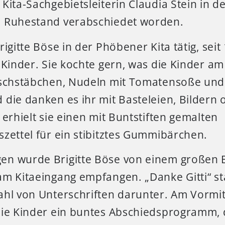
Kita-Sachgebietsleiterin Claudia Stein in d
 Ruhestand verabschiedet worden.
rigitte Böse in der Phöbener Kita tätig, seit
 Kinder. Sie kochte gern, was die Kinder am
ischstäbchen, Nudeln mit Tomatensoße und 
die danken es ihr mit Basteleien, Bildern 
 erhielt sie einen mit Buntstiften gemalten
zettel für ein stibitztes Gummibärchen.
n wurde Brigitte Böse von einem großen B
am Kitaeingang empfangen. „Danke Gitti“ s
ahl von Unterschriften darunter. Am Vormi
die Kinder ein buntes Abschiedsprogramm, d