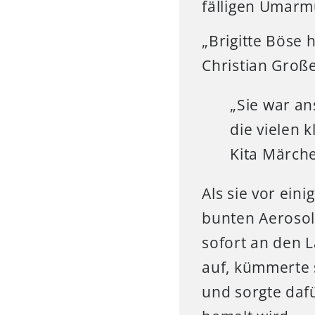
fälligen Umarm
„Brigitte Böse 
Christian Große
„Sie war an
die vielen 
Kita Märch
Als sie vor ein
bunten Aerosol
sofort an den 
auf, kümmerte 
und sorgte daf