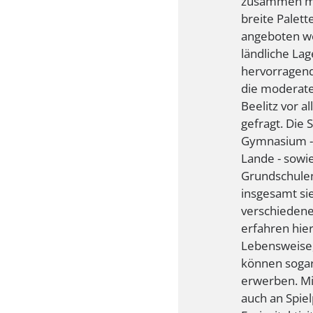
zusammen mi
breite Palett
angeboten w
ländliche Lag
hervorragen
die moderate
Beelitz vor a
gefragt. Die 
Gymnasium - 
Lande - sowi
Grundschule
insgesamt si
verschiedene
erfahren hie
Lebensweise,
können sogar
erwerben. Mi
auch an Spie