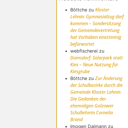
Kloster
Böttche
zu
Lehnin: Gymnasialzug darf
kommen – Sondersitzung
der Gemeindevertretung
hat Vorhaben einstimmig
befürwortet
webfischerei
zu
Damsdorf: Solarpark statt
Kies – Neue Nutzung für
Kiesgrube
Zur Änderung
Böttche
zu
der Schulbezirke durch die
Gemeinde Kloster Lehnin:
Die Gedanken der
ehemaligen Golzower
Schulleiterin Cornelia
Brand
Imogen Dalmann
zu