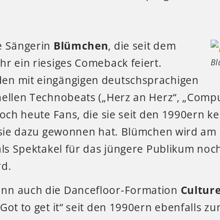
e Sängerin
Blümchen
, die seit dem
r ein riesiges Comeback feiert.
Bl
en mit eingängigen deutschsprachigen
nellen Technobeats („Herz an Herz“, „Compu
noch heute Fans, die sie seit den 1990ern 
e sie dazu gewonnen hat. Blümchen wird am
als Spektakel für das jüngere Publikum noc
rd.
nn auch die Dancefloor-Formation
Cultur
Got to get it“ seit den 1990ern ebenfalls z