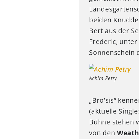
Landesgartens
beiden Knuddel
Bert aus der Se
Frederic, unte
Sonnenschein d
Achim Petry
„Bro’sis“ kenne
(aktuelle Single
Bühne stehen wo
von den
Weathe