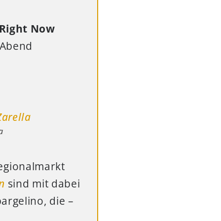
Right Now
 Abend
a
egionalmarkt
n
sind mit dabei
argelino, die –