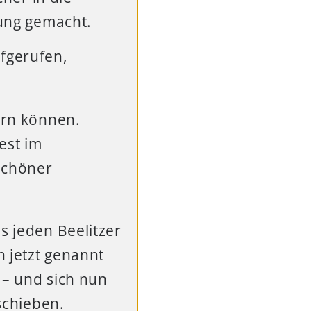
nung gemacht.
fgerufen,
iern können.
est im
schöner
s jeden Beelitzer
n jetzt genannt
 – und sich nun
rschieben.