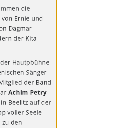
ommen die
 von Ernie und
 von Dagmar
ern der Kita
r der Hautpbühne
ienischen Sänger
 Mitglied der Band
tar
Achim Petry
 in Beelitz auf der
p voller Seele
t zu den