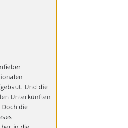
nfieber
gionalen
fgebaut. Und die
den Unterkünften
 Doch die
ieses
her in die