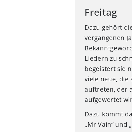
Freitag
Dazu gehört di
vergangenen Jah
Bekanntgeword
Liedern zu sch
begeistert sie 
viele neue, di
auftreten, der 
aufgewertet wi
Dazu kommt da
„Mr Vain“ und „