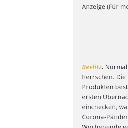
Anzeige (Für me
Beelitz
.
Normale
herrschen. Die
Produkten best
ersten Übernac
einchecken, wä
Corona-Pande
Wochenende ge