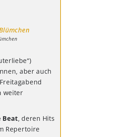
ümchen
terliebe“)
kennen, aber auch
 Freitagabend
h weiter
e Beat
, deren Hits
um Repertoire