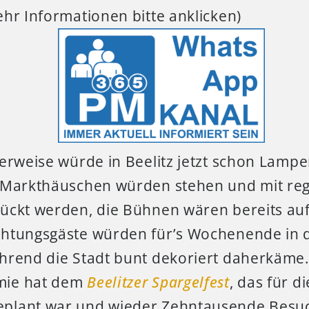
hr Informationen bitte anklicken)
rweise würde in Beelitz jetzt schon Lampe
 Markthäuschen würden stehen und mit re
ückt werden, die Bühnen wären bereits au
htungsgäste würden für’s Wochenende in 
hrend die Stadt bunt dekoriert daherkäme.
mie hat dem
Beelitzer Spargelfest
, das für d
plant war und wieder Zehntausende Besuc