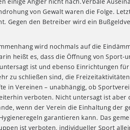
en einige Angler nicht nach.Verbale Ausei
ndrohung von Gewalt waren die Folge. Letz
cht. Gegen den Betreiber wird ein Bußgeldv
ammenhang wird nochmals auf die Eindäm
rin heißt es, dass die Öffnung von Sport-
untersagt ist und ebenso Einrichtungen fü
r zu schließen sind, die Freizeitaktivitäte
 in Vereinen – unabhängig, ob Sportverei
eiterhin verboten. Nicht untersagt ist aber d
ände, wenn der Verein die Einhaltung der g
Hygieneregeln garantieren kann. Das geme
uppen ist verboten, individueller Sport alle