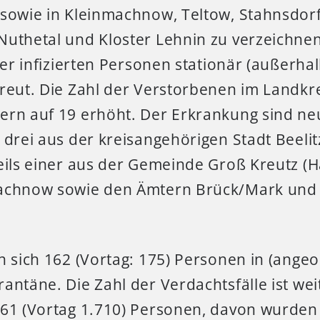
 sowie in Kleinmachnow, Teltow, Stahnsdorf
Nuthetal und Kloster Lehnin zu verzeichne
 der infizierten Personen stationär (außerh
reut. Die Zahl der Verstorbenen im Landkre
ern auf 19 erhöht. Der Erkrankung sind n
 drei aus der kreisangehörigen Stadt Beeli
eils einer aus der Gemeinde Groß Kreutz (Ha
machnow sowie den Ämtern Brück/Mark und
n sich 162 (Vortag: 175) Personen in (ange
antäne. Die Zahl der Verdachtsfälle ist we
761 (Vortag 1.710) Personen, davon wurden 