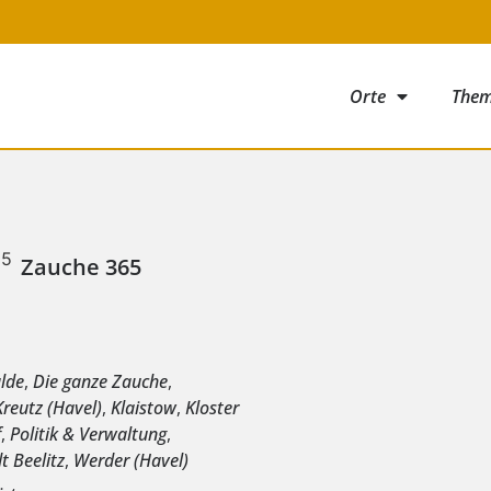
Orte
The
Zauche 365
e
lde
,
Die ganze Zauche
,
reutz (Havel)
,
Klaistow
,
Kloster
f
,
Politik & Verwaltung
,
t Beelitz
,
Werder (Havel)