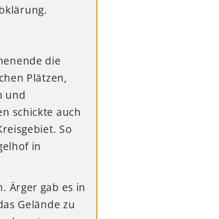
Abklärung.
henende die
chen Plätzen,
n und
n schickte auch
reisgebiet. So
elhof in
 Ärger gab es in
 das Gelände zu