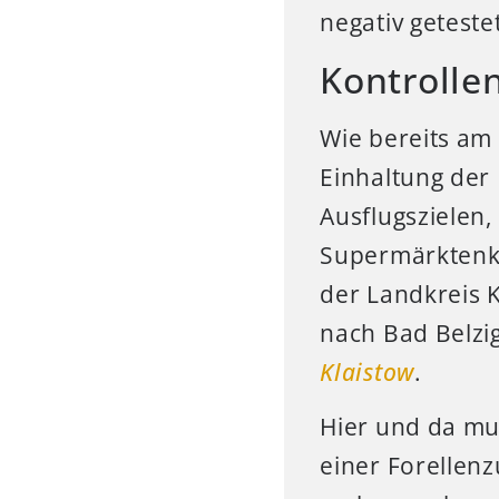
negativ geteste
Kontrolle
Wie bereits a
Einhaltung der
Ausflugszielen,
Supermärktenko
der Landkreis 
nach Bad Belzi
Klaistow
.
Hier und da mu
einer Forellen