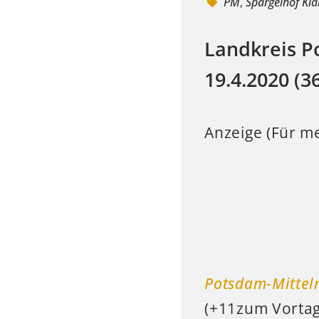
PM
,
Spargelhof Kla
Landkreis 
19.4.2020 (3
Anzeige (Für me
Potsdam-Mittel
(+11zum Vortag)