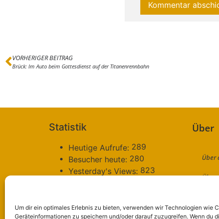
VORHERIGER BEITRAG
Brück: Im Auto beim Gottesdienst auf der Titanenrennbahn
Statistik
Über
289
Heutige Aufrufe:
Über 
280
Besucher heute:
823
Yesterday's Views:
Über 
685
Besucher gestern:
71.158
Total Views:
Konta
2.872.917
Besucher gesamt:
Um dir ein optimales Erlebnis zu bieten, verwenden wir Technologien wie 
Daten
4.796
Geräteinformationen zu speichern und/oder darauf zuzugreifen. Wenn du d
Gesamt Beiträge: