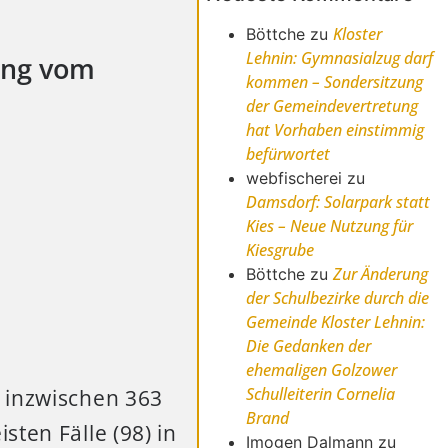
Kloster
Böttche
zu
Lehnin: Gymnasialzug darf
ung vom
kommen – Sondersitzung
der Gemeindevertretung
hat Vorhaben einstimmig
befürwortet
webfischerei
zu
Damsdorf: Solarpark statt
Kies – Neue Nutzung für
Kiesgrube
Zur Änderung
Böttche
zu
der Schulbezirke durch die
Gemeinde Kloster Lehnin:
Die Gedanken der
ehemaligen Golzower
Schulleiterin Cornelia
 inzwischen 363
Brand
ten Fälle (98) in
Imogen Dalmann
zu