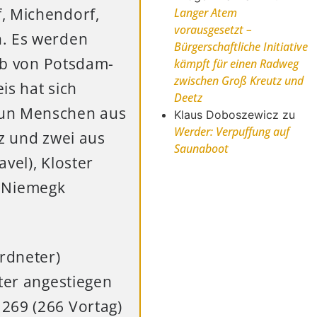
, Michendorf,
Langer Atem
vorausgesetzt –
n. Es werden
Bürgerschaftliche Initiative
alb von Potsdam-
kämpft für einen Radweg
zwischen Groß Kreutz und
is hat sich
Deetz
eun Menschen aus
Klaus Doboszewicz
zu
Werder: Verpuffung auf
tz und zwei aus
Saunaboot
vel), Kloster
 Niemegk
ordneter)
iter angestiegen
269 (266 Vortag)