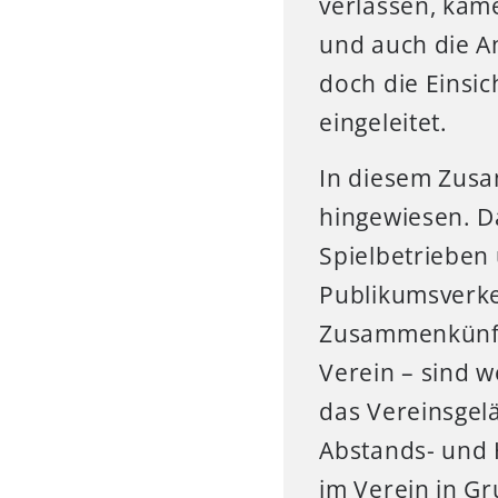
verlassen, kam
und auch die A
doch die Einsi
eingeleitet.
In diesem Zus
hingewiesen. Da
Spielbetrieben 
Publikumsverkeh
Zusammenkünfte
Verein – sind w
das Vereinsgel
Abstands- und 
im Verein in Gr