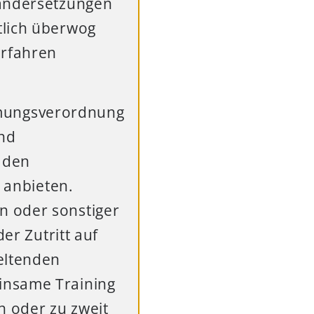
nandersetzungen
tlich überwog
erfahren
mungsverordnung
und
r den
n anbieten.
n oder sonstiger
er Zutritt auf
eltenden
insame Training
in oder zu zweit