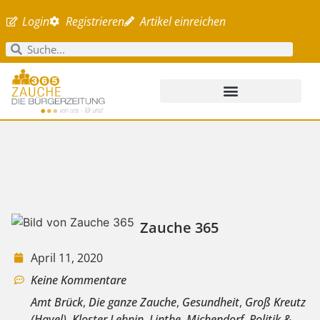
Login
Registrieren
Artikel einreichen
Zauche 365
April 11, 2020
Keine Kommentare
Amt Brück
,
Die ganze Zauche
,
Gesundheit
,
Groß Kreutz
(Havel)
,
Kloster Lehnin
,
Linthe
,
Michendorf
,
Politik &