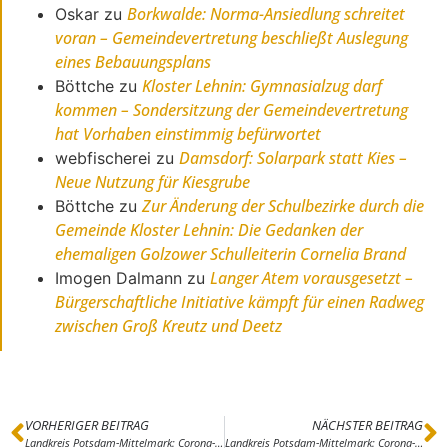
Borkwalde: Norma-Ansiedlung schreitet
Oskar
zu
voran – Gemeindevertretung beschließt Auslegung
eines Bebauungsplans
Kloster Lehnin: Gymnasialzug darf
Böttche
zu
kommen – Sondersitzung der Gemeindevertretung
hat Vorhaben einstimmig befürwortet
Damsdorf: Solarpark statt Kies –
webfischerei
zu
Neue Nutzung für Kiesgrube
Zur Änderung der Schulbezirke durch die
Böttche
zu
Gemeinde Kloster Lehnin: Die Gedanken der
ehemaligen Golzower Schulleiterin Cornelia Brand
Langer Atem vorausgesetzt –
Imogen Dalmann
zu
Bürgerschaftliche Initiative kämpft für einen Radweg
zwischen Groß Kreutz und Deetz
VORHERIGER BEITRAG
NÄCHSTER BEITRAG
Landkreis Potsdam-Mittelmark: Corona-Meldung vom 10.4.2020 (255 Fälle, keine neuen Verstorbenen)
Landkreis Potsdam-Mittelmark: Corona-Meldung vom 12.4.2020 (287 Fälle, keine neuen Verstorbenen)