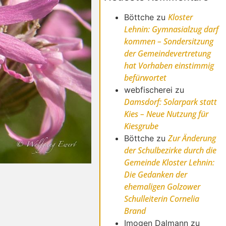
Kloster
Böttche
zu
Lehnin: Gymnasialzug darf
kommen – Sondersitzung
der Gemeindevertretung
hat Vorhaben einstimmig
befürwortet
webfischerei
zu
Damsdorf: Solarpark statt
Kies – Neue Nutzung für
Kiesgrube
Zur Änderung
Böttche
zu
der Schulbezirke durch die
Gemeinde Kloster Lehnin:
Die Gedanken der
ehemaligen Golzower
Schulleiterin Cornelia
Brand
Imogen Dalmann
zu