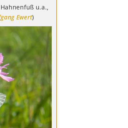
, Hahnenfuß u.a.,
fgang Ewert
)