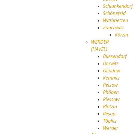
Schlunkendorf
Schönefeld
Wittbrietzen
Zauchwitz
Körzin
WERDER
(HAVEL)
Bliesendorf
Derwitz
Glindow
Kemnitz
Petzow
Phöben
Plessow
Plötzin
Resau
Töplitz
Werder