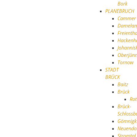
Bork
PLANEBRUCH
Cammer
Damelan
Freientha
Hackenh
Johannis
Oberjün
Tornow
STADT
BRÜCK
Baitz
Brück
Rot
Brück-
Schlossb
Gömnigk
Neuendo
Stromtal