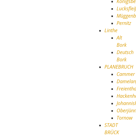
Königsbe
Lucksflei
Müggenb
Pernitz
Linthe
Alt
Bork
Deutsch
Bork
PLANEBRUCH
Cammer
Damelan
Freientha
Hackenh
Johannis
Oberjün
Tornow
STADT
BRÜCK