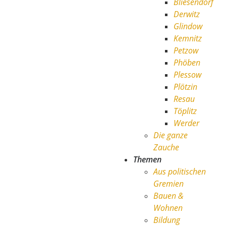
Bliesendorf
Derwitz
Glindow
Kemnitz
Petzow
Phöben
Plessow
Plötzin
Resau
Töplitz
Werder
Die ganze
Zauche
Themen
Aus politischen
Gremien
Bauen &
Wohnen
Bildung