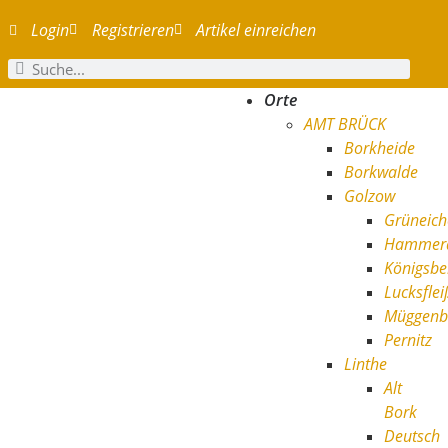
Login
Registrieren
Artikel einreichen
Orte
AMT BRÜCK
Borkheide
Borkwalde
Golzow
Grüneich
Hamme
Königsbe
Lucksflei
Müggenb
Pernitz
Linthe
Alt
Bork
Deutsch