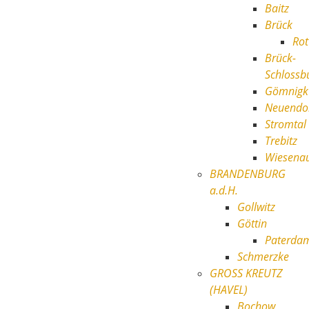
Baitz
Brück
Rot
Brück-
Schlossb
Gömnigk
Neuendo
Stromtal
Trebitz
Wiesena
BRANDENBURG
a.d.H.
Gollwitz
Göttin
Paterd
Schmerzke
GROSS KREUTZ
(HAVEL)
Bochow