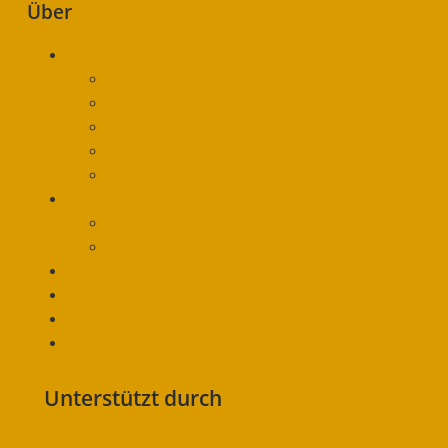
Über
Über diese Webseite
Netiquette
Nutzungsbedingungen
Abonnement
MACH MIT
Abonnement
Über die Zauche
Auswahl der Orte
Gedicht über die Zauche
Kontakt
Datenschutzerklärung
Impressum
WERBEN AUF „ZAUCHE 365“
Unterstützt durch