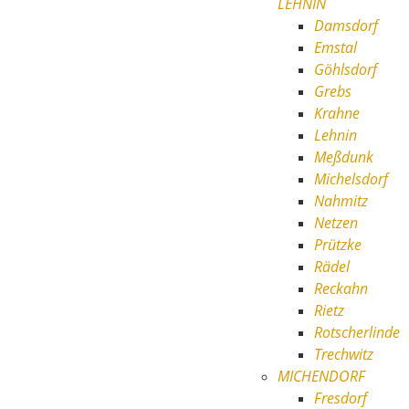
LEHNIN
Damsdorf
Emstal
Göhlsdorf
Grebs
Krahne
Lehnin
Meßdunk
Michelsdorf
Nahmitz
Netzen
Prützke
Rädel
Reckahn
Rietz
Rotscherlinde
Trechwitz
MICHENDORF
Fresdorf