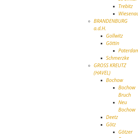
Trebitz
Wiesena
BRANDENBURG
a.d.H.
Gollwitz
Göttin
Paterd
Schmerzke
GROSS KREUTZ
(HAVEL)
Bochow
Bochow
Bruch
Neu
Bochow
Deetz
Götz
Götzer