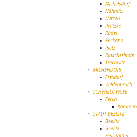
Michelsdorf
Nahmitz
Netzen
Prützke
Rädel
Reckahn
Rietz
Rotscherlinde
Trechwitz
MICHENDORF
Fresdorf
Wildenbruch
SCHWIELOWSEE
Ferch
Kammer
STADT BEELITZ
Beelitz
Beelitz-
Heilstätten