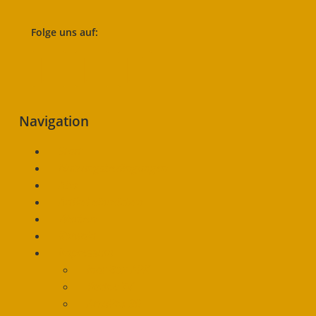
Folge uns auf:
Navigation
Start
Nutzungsbedingungen
Abo
Artikel einreichen
Werben
Kontakt
Impressum
Inat Box APK
Yacine TV
ArzuPro 30