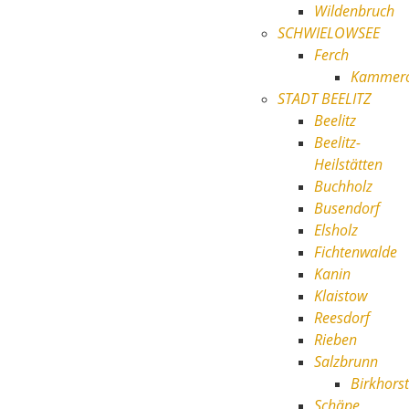
Wildenbruch
SCHWIELOWSEE
Ferch
Kammer
STADT BEELITZ
Beelitz
Beelitz-
Heilstätten
Buchholz
Busendorf
Elsholz
Fichtenwalde
Kanin
Klaistow
Reesdorf
Rieben
Salzbrunn
Birkhorst
Schäpe