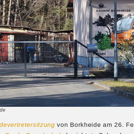
ide
evertretersitzung
von Borkheide am 26. Feb