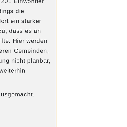
2.201 Einwohner
dings die
rt ein starker
zu, dass es an
fte. Hier werden
deren Gemeinden,
ung nicht planbar,
weiterhin
 ausgemacht.