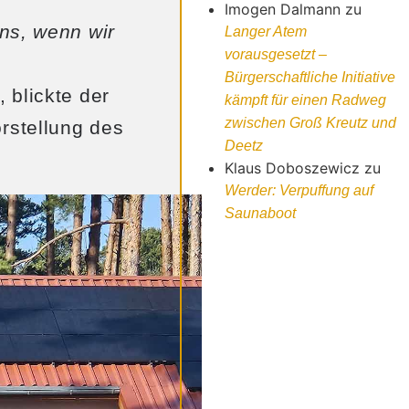
Imogen Dalmann
zu
ns, wenn wir
Langer Atem
vorausgesetzt –
Bürgerschaftliche Initiative
, blickte der
kämpft für einen Radweg
zwischen Groß Kreutz und
rstellung des
Deetz
Klaus Doboszewicz
zu
Werder: Verpuffung auf
Saunaboot