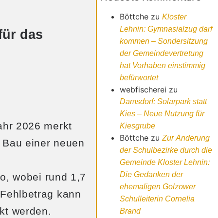
Böttche
zu
Kloster
Lehnin: Gymnasialzug darf
für das
kommen – Sondersitzung
der Gemeindevertretung
hat Vorhaben einstimmig
befürwortet
webfischerei
zu
Damsdorf: Solarpark statt
Kies – Neue Nutzung für
ahr 2026 merkt
Kiesgrube
Böttche
zu
Zur Änderung
 Bau einer neuen
der Schulbezirke durch die
Gemeinde Kloster Lehnin:
Die Gedanken der
o, wobei rund 1,7
ehemaligen Golzower
Fehlbetrag kann
Schulleiterin Cornelia
kt werden.
Brand