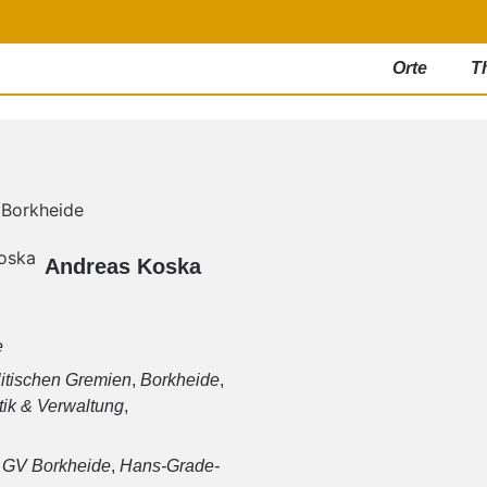
Orte
T
Andreas Koska
e
litischen Gremien
,
Borkheide
,
tik & Verwaltung
,
,
GV Borkheide
,
Hans-Grade-