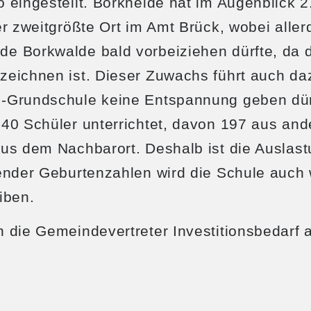
 eingestellt. Borkheide hat im Augenblick 
er zweitgrößte Ort im Amt Brück, wobei aller
 Borkwalde bald vorbeiziehen dürfte, da do
zeichnen ist. Dieser Zuwachs führt auch da
-Grundschule keine Entspannung geben dür
340 Schüler unterrichtet, davon 197 aus an
us dem Nachbarort. Deshalb ist die Auslast
ender Geburtenzahlen wird die Schule auch 
iben.
n die Gemeindevertreter Investitionsbedarf