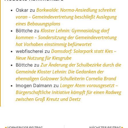
Borkwalde: Norma-Ansiedlung schreitet
Oskar
zu
voran – Gemeindevertretung beschließt Auslegung
eines Bebauungsplans
Kloster Lehnin: Gymnasialzug darf
Böttche
zu
kommen – Sondersitzung der Gemeindevertretung
hat Vorhaben einstimmig befürwortet
Damsdorf: Solarpark statt Kies –
webfischerei
zu
Neue Nutzung für Kiesgrube
Zur Änderung der Schulbezirke durch die
Böttche
zu
Gemeinde Kloster Lehnin: Die Gedanken der
ehemaligen Golzower Schulleiterin Cornelia Brand
Langer Atem vorausgesetzt –
Imogen Dalmann
zu
Bürgerschaftliche Initiative kämpft für einen Radweg
zwischen Groß Kreutz und Deetz
VORHERIGER BEITRAG
NÄCHSTER BEITRAG