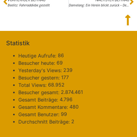
Beelitz: Fahrraddiebe gestellt
Damelang: Ein Verein blickt zurück – Der DFFV feierte sein 20jähriges Bestehen
Statistik
86
Heutige Aufrufe:
69
Besucher heute:
239
Yesterday's Views:
177
Besucher gestern:
68.952
Total Views:
2.874.461
Besucher gesamt:
4.796
Gesamt Beiträge:
480
Gesamt Kommentare:
99
Gesamt Benutzer:
2
Durchschnitt Beiträge: