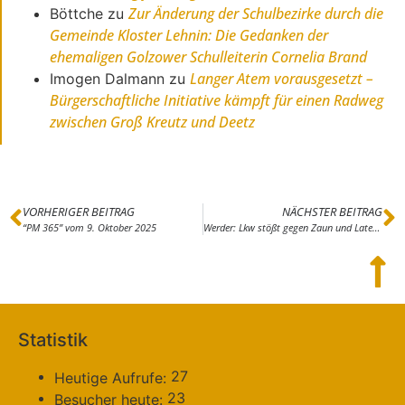
Zur Änderung der Schulbezirke durch die
Böttche
zu
Gemeinde Kloster Lehnin: Die Gedanken der
ehemaligen Golzower Schulleiterin Cornelia Brand
Langer Atem vorausgesetzt –
Imogen Dalmann
zu
Bürgerschaftliche Initiative kämpft für einen Radweg
zwischen Groß Kreutz und Deetz
VORHERIGER BEITRAG
NÄCHSTER BEITRAG
“PM 365” vom 9. Oktober 2025
Werder: Lkw stößt gegen Zaun und Laterne
Statistik
27
Heutige Aufrufe:
23
Besucher heute: