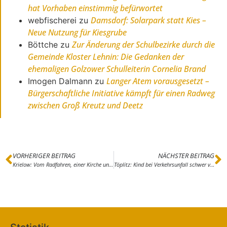
hat Vorhaben einstimmig befürwortet
Damsdorf: Solarpark statt Kies –
webfischerei
zu
Neue Nutzung für Kiesgrube
Zur Änderung der Schulbezirke durch die
Böttche
zu
Gemeinde Kloster Lehnin: Die Gedanken der
ehemaligen Golzower Schulleiterin Cornelia Brand
Langer Atem vorausgesetzt –
Imogen Dalmann
zu
Bürgerschaftliche Initiative kämpft für einen Radweg
zwischen Groß Kreutz und Deetz
VORHERIGER BEITRAG
NÄCHSTER BEITRAG
Krielow: Vom Radfahren, einer Kirche und optischen Telegraphen – 250 Kilometer sind schon ausgeschildert
Töplitz: Kind bei Verkehrsunfall schwer verletzt