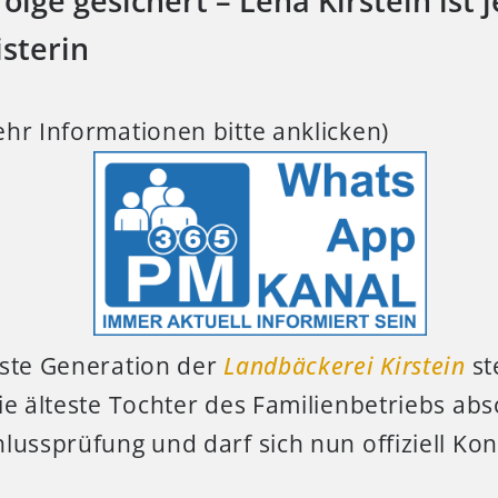
olge gesichert – Lena Kirstein ist j
sterin
hr Informationen bitte anklicken)
ste Generation der
Landbäckerei Kirstein
st
ie älteste Tochter des Familienbetriebs abso
lussprüfung und darf sich nun offiziell Ko