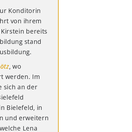
zur Konditorin
̈hrt von ihrem
Kirstein bereits
sbildung stand
ausbildung.
ötz
, wo
rt werden. Im
e sich an der
elefeld
 Bielefeld, in
en und erweitern
, welche Lena