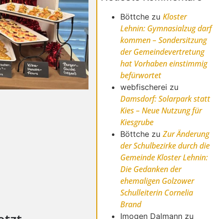
Kloster
Böttche
zu
Lehnin: Gymnasialzug darf
kommen – Sondersitzung
der Gemeindevertretung
hat Vorhaben einstimmig
befürwortet
webfischerei
zu
Damsdorf: Solarpark statt
Kies – Neue Nutzung für
Kiesgrube
Zur Änderung
Böttche
zu
der Schulbezirke durch die
Gemeinde Kloster Lehnin:
Die Gedanken der
ehemaligen Golzower
Schulleiterin Cornelia
Brand
Imogen Dalmann
zu