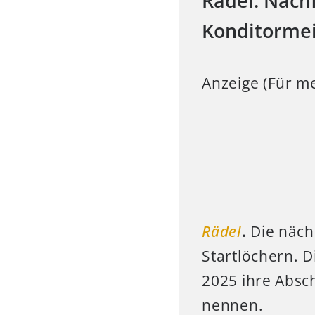
Rädel: Nachf
Konditormei
Anzeige (Für me
Rädel
.
Die näch
Startlöchern. D
2025 ihre Absch
nennen.