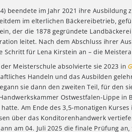
24) beendete im Jahr 2021 ihre Ausbildung 
eitdem im elterlichen Bäckereibetrieb, gefu
tein, der die 1878 gegründete Landbäckerei 
eration leitet. Nach dem Abschluss ihrer Au
 Schritt für Lena Kirstein an – die Meister
 der Meisterschule absolvierte sie 2023 in
G
haftliches Handeln und das Ausbilden geleh
gann sie dann den zweiten Teil, für den si
Handwerkskammer Ostwestfalen-Lippe in Bi
hatte. Am Ende des 3,5-monatigen Kurses in
ssen über das Konditorenhandwerk vertief
ann am 04. Juli 2025 die finale Prüfung an