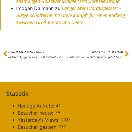
ehemaligen Golzower Schulleiterin Cornelia Brand
Langer Atem vorausgesetzt –
Imogen Dalmann
zu
Bürgerschaftliche Initiative kämpft für einen Radweg
zwischen Groß Kreutz und Deetz
VORHERIGER BEITRAG
NÄCHSTER BEITRAG
Rädeler D-Jugend siegt in Radebeul – Zum ersten Mal im Trainingslager
Fichtenwalde: Verkehrspolizei führt Geschwindigkeitsmessungen durch
Statistik
40
Heutige Aufrufe:
36
Besucher heute:
239
Yesterday's Views:
177
Besucher gestern: