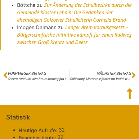
Zur Änderung der Schulbezirke durch die
Böttche
zu
Gemeinde Kloster Lehnin: Die Gedanken der
ehemaligen Golzower Schulleiterin Cornelia Brand
Langer Atem vorausgesetzt –
Imogen Dalmann
zu
Bürgerschaftliche Initiative kämpft für einen Radweg
zwischen Groß Kreutz und Deetz
VORHERIGER BEITRAG
NÄCHSTER BEITRAG
Ostern rund um den Baumkronenpfad in Beelitz-Heilstätten
Göhlsdorf: Motocrossfahrer im Wald schwer gestürzt
Statistik
32
Heutige Aufrufe:
32
Besucher heute: