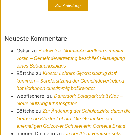
Zur Anleitung
Neueste Kommentare
Oskar
zu
Borkwalde: Norma-Ansiedlung schreitet
voran – Gemeindevertretung beschließt Auslegung
eines Bebauungsplans
Böttche
zu
Kloster Lehnin: Gymnasialzug darf
kommen – Sondersitzung der Gemeindevertretung
hat Vorhaben einstimmig befürwortet
webfischerei
zu
Damsdorf: Solarpark statt Kies –
Neue Nutzung für Kiesgrube
Böttche
zu
Zur Änderung der Schulbezirke durch die
Gemeinde Kloster Lehnin: Die Gedanken der
ehemaligen Golzower Schulleiterin Cornelia Brand
Imogen Dalmann
zu
Langer Atem vorausgesetzt –