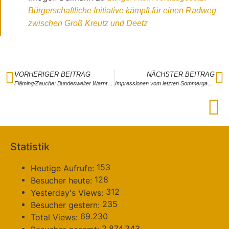
Bürgerschaftliche Initiative kämpft für einen Radweg
zwischen Groß Kreutz und Deetz
VORHERIGER BEITRAG
NÄCHSTER BEITRAG
Fläming/Zauche: Bundesweiter Warntag am 12. September – Probealarm soll auch im Fläming und der Zauche Warnmittel wie Apps, Cell Broadcast, Informationstafeln oder Sirenen testen
Impressionen vom letzten Sommergarten 2024 in Beelitz
Statistik
153
Heutige Aufrufe:
128
Besucher heute:
312
Yesterday's Views:
235
Besucher gestern:
69.230
Total Views:
2.874.343