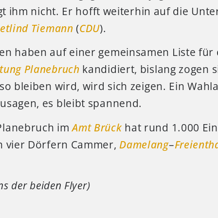
egt ihm nicht. Er hofft weiterhin auf die Unt
etlind Tiemann
(
CDU
).
en haben auf einer gemeinsamen Liste für 
tung Planebruch
kandidiert, bislang zogen 
so bleiben wird, wird sich zeigen. Ein Wahl
usagen, es bleibt spannend.
Planebruch im
Amt Brück
hat rund 1.000 Ei
n vier Dörfern Cammer,
Damelang
–
Freienth
ns der beiden Flyer)