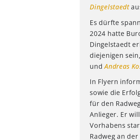
Dingelstaedt
au
Es dürfte span
2024 hatte Bur
Dingelstaedt er
diejenigen sei
und
Andreas Ko
In Flyern info
sowie die Erfo
für den Radweg
Anlieger. Er wi
Vorhabens star
Radweg an der L