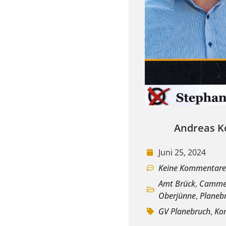
Andreas K
Juni 25, 2024
Keine Kommentar
Amt Brück
,
Camme
Oberjünne
,
Planeb
GV Planebruch
,
Ko