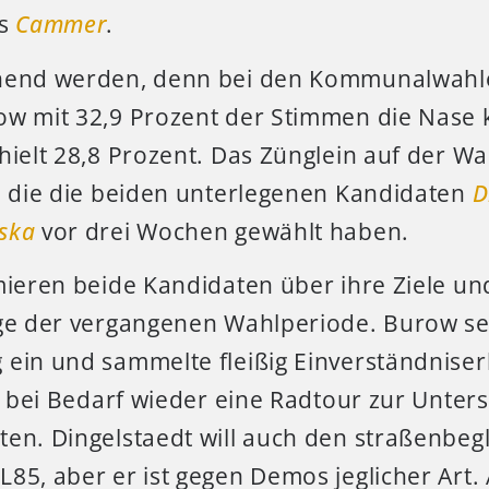
s
Cammer
.
nend werden, denn bei den Kommunalwahle
ow mit 32,9 Prozent der Stimmen die Nase 
hielt 28,8 Prozent. Das Zünglein auf der W
n, die die beiden unterlegenen Kandidaten
D
ska
vor drei Wochen gewählt haben.
rmieren beide Kandidaten über ihre Ziele u
lge der vergangenen Wahlperiode. Burow set
 ein und sammelte fleißig Einverständnise
ll bei Bedarf wieder eine Radtour zur Unter
ten. Dingelstaedt will auch den straßenbeg
85, aber er ist gegen Demos jeglicher Art.