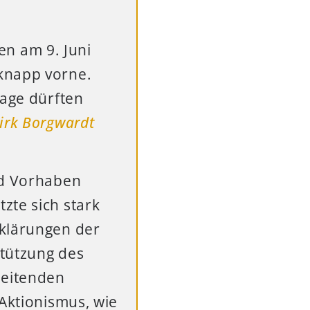
n am 9. Juni
knapp vorne.
aage dürften
irk Borgwardt
nd Vorhaben
zte sich stark
rklärungen der
stützung des
leitenden
 Aktionismus, wie