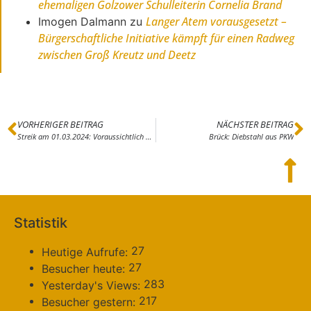
ehemaligen Golzower Schulleiterin Cornelia Brand
Langer Atem vorausgesetzt –
Imogen Dalmann
zu
Bürgerschaftliche Initiative kämpft für einen Radweg
zwischen Groß Kreutz und Deetz
VORHERIGER BEITRAG
NÄCHSTER BEITRAG
Streik am 01.03.2024: Voraussichtlich massive Fahrausfälle auf regiobus-Linien
Brück: Diebstahl aus PKW
Statistik
27
Heutige Aufrufe:
27
Besucher heute:
283
Yesterday's Views:
217
Besucher gestern: