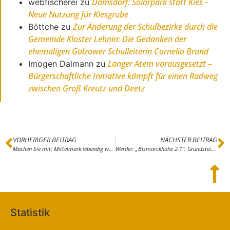
Damsdorf: Solarpark statt Kies –
webfischerei
zu
Neue Nutzung für Kiesgrube
Zur Änderung der Schulbezirke durch die
Böttche
zu
Gemeinde Kloster Lehnin: Die Gedanken der
ehemaligen Golzower Schulleiterin Cornelia Brand
Langer Atem vorausgesetzt –
Imogen Dalmann
zu
Bürgerschaftliche Initiative kämpft für einen Radweg
zwischen Groß Kreutz und Deetz
VORHERIGER BEITRAG
NÄCHSTER BEITRAG
Machen Sie mit: Mittelmark lebendig werden lassen – Kreisheimatkalender 2024 sucht Autoren
Werder: „Bismarckhöhe 2.1“: Grundstein für Erweiterungsbau des Ernst-Haeckel-Gymnasiums gelegt
Statistik