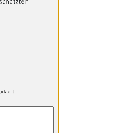
eschätzten
rkiert