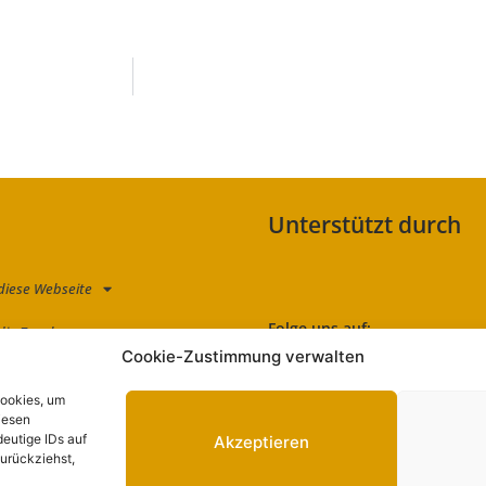
Unterstützt durch
diese Webseite
Folge uns auf:
die Zauche
Cookie-Zustimmung verwalten
kt
Cookies, um
schutzerklärung
iesen
eutige IDs auf
Akzeptieren
zurückziehst,
essum