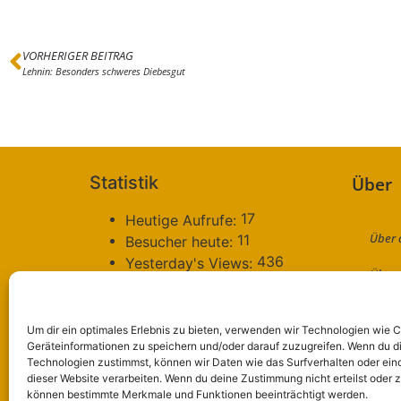
VORHERIGER BEITRAG
Lehnin: Besonders schweres Diebesgut
Statistik
Über
17
Heutige Aufrufe:
Über 
11
Besucher heute:
436
Yesterday's Views:
Über 
279
Besucher gestern:
70.336
Total Views:
Konta
2.871.963
Besucher gesamt:
Um dir ein optimales Erlebnis zu bieten, verwenden wir Technologien wie 
Daten
4.796
Geräteinformationen zu speichern und/oder darauf zuzugreifen. Wenn du d
Gesamt Beiträge:
Technologien zustimmst, können wir Daten wie das Surfverhalten oder eind
479
Gesamt Kommentare:
dieser Website verarbeiten. Wenn du deine Zustimmung nicht erteilst oder 
Impr
99
Gesamt Benutzer:
können bestimmte Merkmale und Funktionen beeinträchtigt werden.