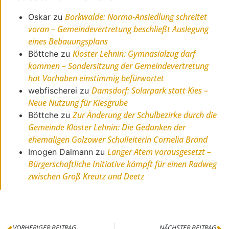
Borkwalde: Norma-Ansiedlung schreitet
Oskar
zu
voran – Gemeindevertretung beschließt Auslegung
eines Bebauungsplans
Kloster Lehnin: Gymnasialzug darf
Böttche
zu
kommen – Sondersitzung der Gemeindevertretung
hat Vorhaben einstimmig befürwortet
Damsdorf: Solarpark statt Kies –
webfischerei
zu
Neue Nutzung für Kiesgrube
Zur Änderung der Schulbezirke durch die
Böttche
zu
Gemeinde Kloster Lehnin: Die Gedanken der
ehemaligen Golzower Schulleiterin Cornelia Brand
Langer Atem vorausgesetzt –
Imogen Dalmann
zu
Bürgerschaftliche Initiative kämpft für einen Radweg
zwischen Groß Kreutz und Deetz
VORHERIGER BEITRAG
NÄCHSTER BEITRAG