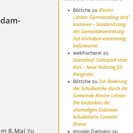
Kloster
Böttche
zu
Lehnin: Gymnasialzug darf
tsdam-
kommen – Sondersitzung
der Gemeindevertretung
hat Vorhaben einstimmig
befürwortet
webfischerei
zu
Damsdorf: Solarpark statt
Kies – Neue Nutzung für
Kiesgrube
Zur Änderung
Böttche
zu
der Schulbezirke durch die
Gemeinde Kloster Lehnin:
Die Gedanken der
ehemaligen Golzower
Schulleiterin Cornelia
Brand
um 8.Mai zu
Imogen Dalmann
zu