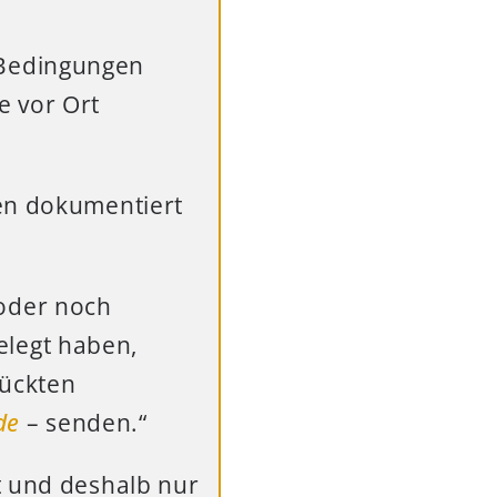
-Bedingungen
e vor Ort
ken dokumentiert
 oder noch
elegt haben,
mückten
de
– senden.“
t und deshalb nur