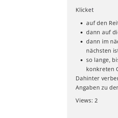
Klicket
auf den Rei
dann auf di
dann im nä
nächsten is
so lange, b
konkreten 
Dahinter verber
Angaben zu de
Views: 2