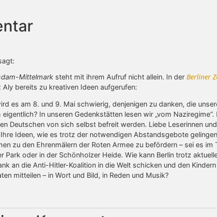
ntar
sagt:
Berliner Z
sdam-Mittelmark
steht mit ihrem Aufruf nicht allein. In der
 Aly bereits zu kreativen Ideen aufgerufen:
ird es am 8. und 9. Mai schwierig, denjenigen zu danken, die unsere
eigentlich? In unseren Gedenkstätten lesen wir „vom Naziregime“.
ten Deutschen von sich selbst befreit werden. Liebe Leserinnen und
e Ihre Ideen, wie es trotz der notwendigen Abstandsgebote gelinge
umen zu den Ehrenmälern der Roten Armee zu befördern – sei es im T
r Park oder in der Schönholzer Heide. Wie kann Berlin trotz aktuel
nk an die Anti-Hitler-Koalition in die Welt schicken und den Kinder
ten mitteilen – in Wort und Bild, in Reden und Musik?