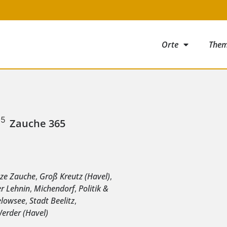
Orte
The
Zauche 365
nze Zauche
,
Groß Kreutz (Havel)
,
er Lehnin
,
Michendorf
,
Politik &
elowsee
,
Stadt Beelitz
,
erder (Havel)