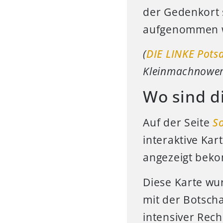
der Gedenkort 
aufgenommen 
(
DIE LINKE Pots
Kleinmachnower 
Wo sind d
Auf der Seite
So
interaktive Kar
angezeigt bek
Diese Karte wu
mit der Botscha
intensiver Rec