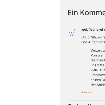
Ein Komme
webfischerei
DIE LINKE Pot
und Autor Götz
Derzeit w
Von wem 
die meis
uns bitt
viele Bl
Treptowe
seinen Da
der Solda
Antworten