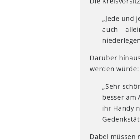
Die Kreisvorsit
„Jede und j
auch – alle
niederlegen
Darüber hinaus
werden würde:
„Sehr schön
besser am A
ihr Handy 
Gedenkstät
Dabei müssen n