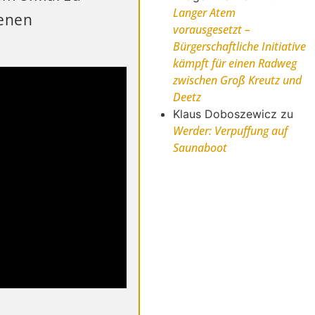
Langer Atem
lenen
vorausgesetzt –
Bürgerschaftliche Initiative
kämpft für einen Radweg
zwischen Groß Kreutz und
Deetz
Klaus Doboszewicz
zu
Werder: Verpuffung auf
Saunaboot