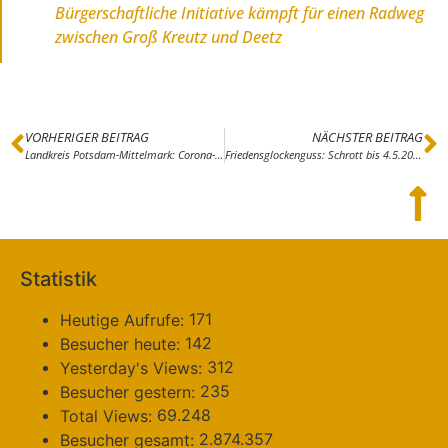
Bürgerschaftliche Initiative kämpft für einen Radweg
zwischen Groß Kreutz und Deetz
VORHERIGER BEITRAG
NÄCHSTER BEITRAG
Landkreis Potsdam-Mittelmark: Corona-Meldung vom 29.4.2020 (441 Fälle, 35 Verstorbene)
Friedensglockenguss: Schrott bis 4.5.20 und Geld bis 3.6.20 spenden
Statistik
171
Heutige Aufrufe:
142
Besucher heute:
312
Yesterday's Views:
235
Besucher gestern:
69.248
Total Views:
2.874.357
Besucher gesamt: