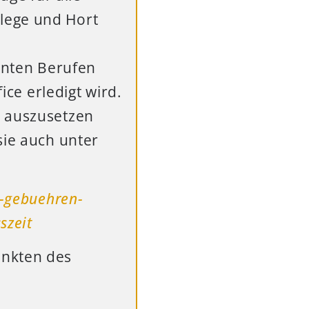
flege und Hort
anten Berufen
ce erledigt wird.
20 auszusetzen
sie auch unter
m-gebuehren-
szeit
unkten des