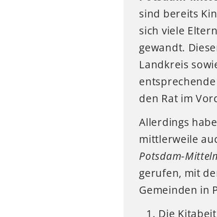
sind bereits K
sich viele Elte
gewandt. Dieser
Landkreis sowi
entsprechende 
den Rat im Vor
Allerdings hab
mittlerweile a
Potsdam-Mittelm
gerufen, mit d
Gemeinden in 
Die Kitabei