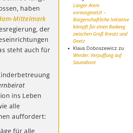
Langer Atem
lossen, haben
vorausgesetzt –
sdam-Mittelmark
Bürgerschaftliche Initiative
kämpft für einen Radweg
desregierung, der
zwischen Groß Kreutz und
eseinrichtungen
Deetz
Klaus Doboszewicz
zu
s steht auch für
Werder: Verpuffung auf
Saunaboot
 Kinderbetreuung
ernbeirat
tion ins Leben
ie alle
en auffordert:
äge für alle