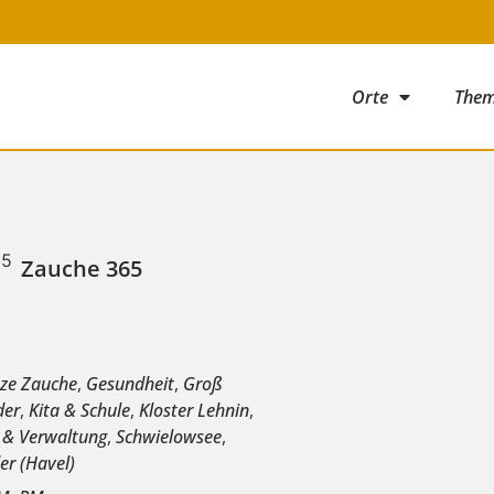
Orte
The
Zauche 365
e
nze Zauche
,
Gesundheit
,
Groß
der
,
Kita & Schule
,
Kloster Lehnin
,
k & Verwaltung
,
Schwielowsee
,
er (Havel)