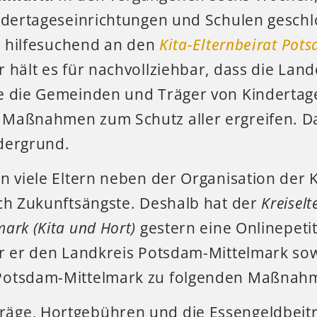
indertageseinrichtungen und Schulen gesch
rn hilfesuchend an den
Kita-Elternbeirat Pot
 hält es für nachvollziehbar, dass die Lan
e die Gemeinden und Träger von Kindertag
Maßnahmen zum Schutz aller ergreifen. Da
dergrund.
en viele Eltern neben der Organisation der
uch Zukunftsängste. Deshalb hat der
Kreiselt
ark (Kita und Hort)
gestern eine Onlinepeti
er er den Landkreis Potsdam-Mittelmark sow
Potsdam-Mittelmark zu folgenden Maßnahm
träge, Hortgebühren und die Essengeldbeitr