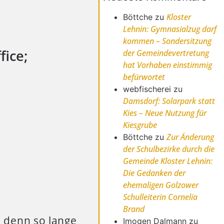
Kloster
Böttche
zu
Lehnin: Gymnasialzug darf
kommen – Sondersitzung
ice;
der Gemeindevertretung
hat Vorhaben einstimmig
befürwortet
webfischerei
zu
Damsdorf: Solarpark statt
Kies – Neue Nutzung für
Kiesgrube
Zur Änderung
Böttche
zu
der Schulbezirke durch die
Gemeinde Kloster Lehnin:
Die Gedanken der
ehemaligen Golzower
Schulleiterin Cornelia
Brand
 denn so lange
Imogen Dalmann
zu