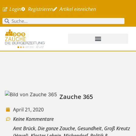
Login
Registrieren
Artikel einreichen
Zauche 365
April 21, 2020
Keine Kommentare
Amt Brück
,
Die ganze Zauche
,
Gesundheit
,
Groß Kreutz
(Havel)
,
Kloster Lehnin
,
Michendorf
,
Politik &