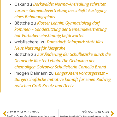
Borkwalde: Norma-Ansiedlung schreitet
Oskar
zu
voran – Gemeindevertretung beschließt Auslegung
eines Bebauungsplans
Kloster Lehnin: Gymnasialzug darf
Böttche
zu
kommen – Sondersitzung der Gemeindevertretung
hat Vorhaben einstimmig befürwortet
Damsdorf: Solarpark statt Kies –
webfischerei
zu
Neue Nutzung für Kiesgrube
Zur Änderung der Schulbezirke durch die
Böttche
zu
Gemeinde Kloster Lehnin: Die Gedanken der
ehemaligen Golzower Schulleiterin Cornelia Brand
Langer Atem vorausgesetzt –
Imogen Dalmann
zu
Bürgerschaftliche Initiative kämpft für einen Radweg
zwischen Groß Kreutz und Deetz
VORHERIGER BEITRAG
NÄCHSTER BEITRAG
Beelitz: Ohne Versicherungsschutz unterwegs
„Helfende Hände“ – Unterstützung in der Coronakrise durch die Bundeswehr wird kurzfristig eintreffen