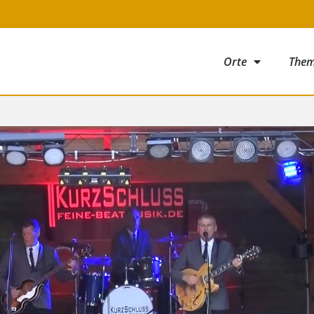
Orte
The