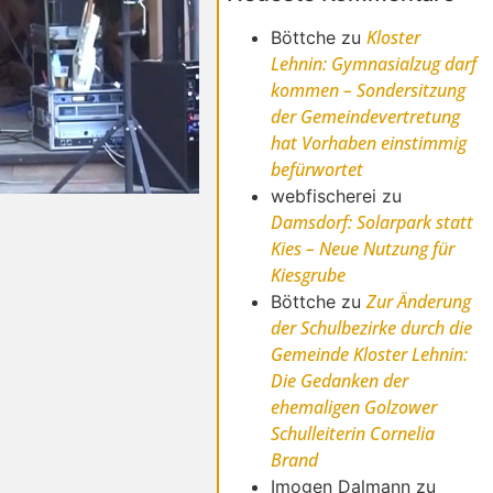
Kloster
Böttche
zu
Lehnin: Gymnasialzug darf
kommen – Sondersitzung
der Gemeindevertretung
hat Vorhaben einstimmig
befürwortet
webfischerei
zu
Damsdorf: Solarpark statt
Kies – Neue Nutzung für
Kiesgrube
Zur Änderung
Böttche
zu
der Schulbezirke durch die
Gemeinde Kloster Lehnin:
Die Gedanken der
ehemaligen Golzower
Schulleiterin Cornelia
Brand
Imogen Dalmann
zu