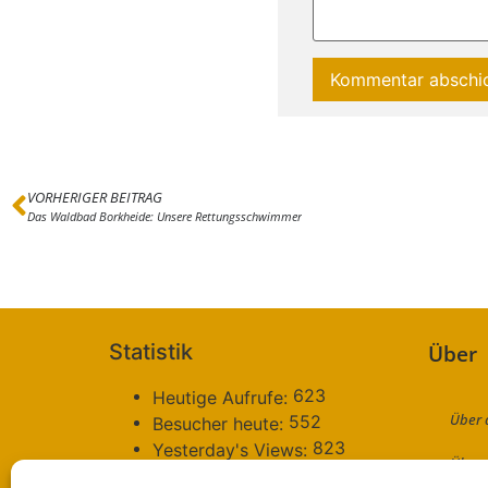
VORHERIGER BEITRAG
Das Waldbad Borkheide: Unsere Rettungsschwimmer
Statistik
Über
623
Heutige Aufrufe:
Über 
552
Besucher heute:
823
Yesterday's Views:
Über 
685
Besucher gestern: