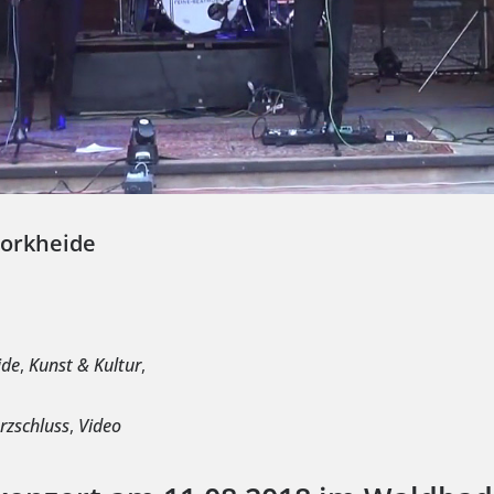
orkheide
e
ide
,
Kunst & Kultur
,
rzschluss
,
Video