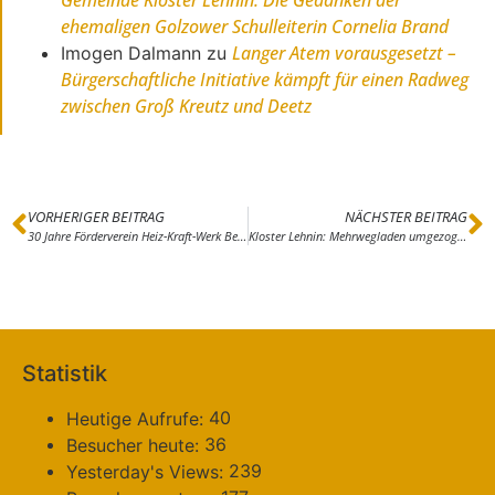
Gemeinde Kloster Lehnin: Die Gedanken der
ehemaligen Golzower Schulleiterin Cornelia Brand
Langer Atem vorausgesetzt –
Imogen Dalmann
zu
Bürgerschaftliche Initiative kämpft für einen Radweg
zwischen Groß Kreutz und Deetz
VORHERIGER BEITRAG
NÄCHSTER BEITRAG
30 Jahre Förderverein Heiz-Kraft-Werk Beelitz-Heilstätten e.V.
Kloster Lehnin: Mehrwegladen umgezogen – Immer weniger Einwohner
Statistik
40
Heutige Aufrufe:
36
Besucher heute:
239
Yesterday's Views: