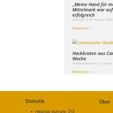
„Meine Hand für m
Mittelmark war au
erfolgreich
andreas
18. Februar 202
Weiterlesen »
Hackbraten aus Ca
Woche
Andreas Koska
11. Januar
Weiterlesen »
Statistik
Über
513
Heutige Aufrufe: