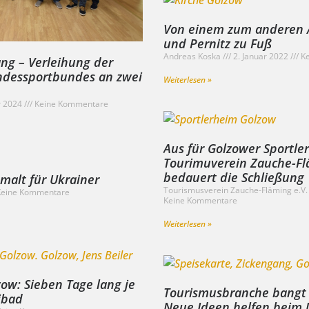
Von einem zum anderen 
und Pernitz zu Fuß
Andreas Koska
2. Januar 2022
Ke
ng – Verleihung der
ndessportbundes an zwei
Weiterlesen »
r 2024
Keine Kommentare
Aus für Golzower Sportle
Tourimuverein Zauche-Fl
bedauert die Schließung
 malt für Ukrainer
Tourismusverein Zauche-Fläming e.V
eine Kommentare
Keine Kommentare
Weiterlesen »
zow: Sieben Tage lang je
Tourismusbranche bangt 
eibad
Neue Ideen helfen beim 