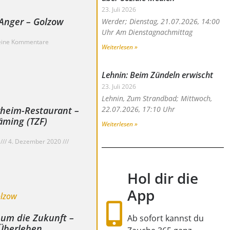
23. Juli 2026
Anger – Golzow
Werder; Dienstag, 21.07.2026, 14:00
Uhr Am Dienstagnachmittag
ine Kommentare
Weiterlesen »
Lehnin: Beim Zündeln erwischt
23. Juli 2026
Lehnin, Zum Strandbad; Mittwoch,
rheim-Restaurant –
22.07.2026, 17:10 Uhr
äming (TZF)
Weiterlesen »
.
4. Dezember 2020
Hol dir die
App
um die Zukunft –
Ab sofort kannst du
Überleben