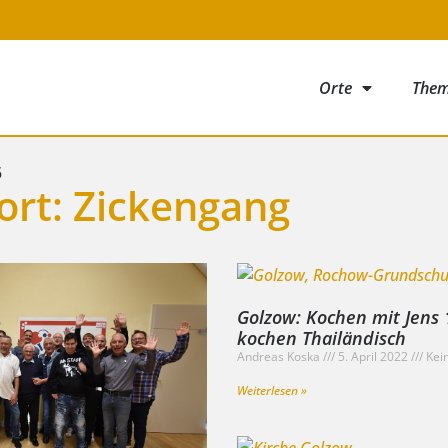
Orte
The
5
ort: Zickengang
Golzow: Kochen mit Jens 
kochen Thailändisch
Andreas Koska
5. April 2022
Kei
Weiterlesen »