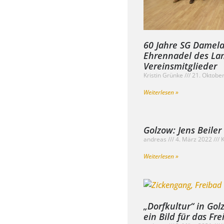
60 Jahre SG Damela
Ehrennadel des La
Vereinsmitglieder
Kristin Grünke
21. Oktobe
Weiterlesen »
Golzow: Jens Beiler
andreas
4. März 2022
K
Weiterlesen »
„Dorfkultur“ in Gol
ein Bild für das Fr