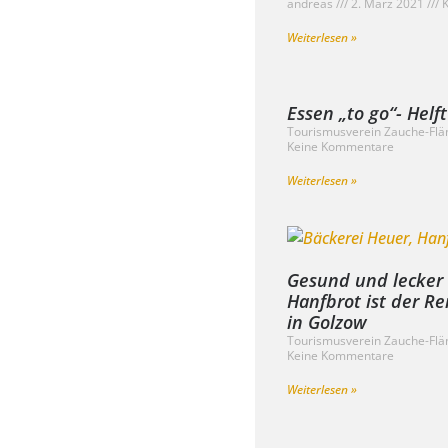
andreas
2. März 2021
K
Weiterlesen »
Essen „to go“- Hel
Tourismusverein Zauche-Flä
Keine Kommentare
Weiterlesen »
Gesund und lecker
Hanfbrot ist der R
in Golzow
Tourismusverein Zauche-Flä
Keine Kommentare
Weiterlesen »