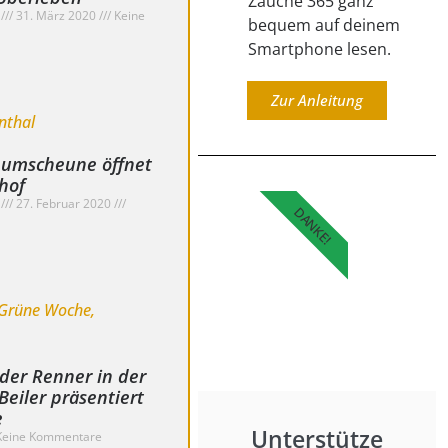
Zauche 365 ganz
.
31. März 2020
Keine
bequem auf deinem
Smartphone lesen.
Zur Anleitung
umscheune öffnet
hof
.
27. Februar 2020
DANKE!
er Renner in der
Beiler präsentiert
e
Unterstütze
eine Kommentare