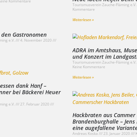
eine Kommentare
Tourismusverein Zauche-Fläming e.V
Kommentare
Weiterlesen »
ft den Gastronomen
ming e.V.
4. November 2020
ADRA im Amtshaus, Muse
und Konzert im Landgast
Tourismusverein Zauche-Fläming e.V
Keine Kommentare
Weiterlesen »
 essen dank Hanf –
enner bei Bäckerei Heuer
ming e.V.
27. Februar 2020
Hackbraten aus Cammer d
Brandenburghalle – Jens 
eine augefallene Variant
Andreas Koska
23. Januar 2020
K