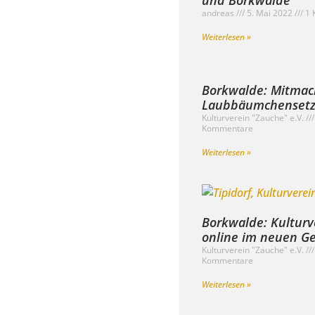
andreas
5. Mai 2022
1 
Weiterlesen »
Borkwalde: Mitma
Laubbäumchensetzl
Kulturverein "Zauche" e.V.
Kommentare
Weiterlesen »
Borkwalde: Kulturv
online im neuen 
Kulturverein "Zauche" e.V.
Kommentare
Weiterlesen »