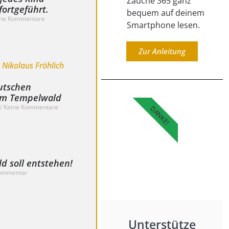
Zauche 365 ganz
ortgeführt.
bequem auf deinem
ne Kommentare
Smartphone lesen.
Zur Anleitung
utschen
 im Tempelwald
Keine Kommentare
DANKE!
d soll entstehen!
ommentar
Unterstütze