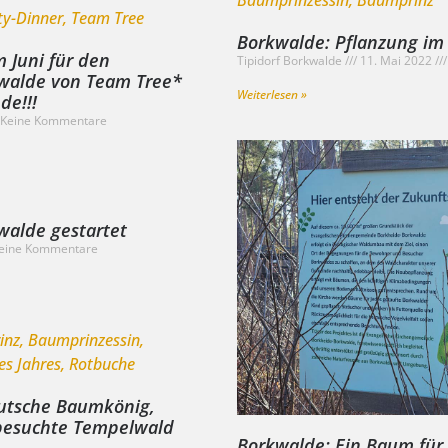
Borkwalde: Pflanzung im
m Juni für den
Tipidorf Borkwalde
11. Mai 2022
walde von Team Tree*
Weiterlesen »
de!!!
Keine Kommentare
walde gestartet
eine Kommentare
utsche Baumkönig,
 besuchte Tempelwald
Borkwalde: Ein Baum für 