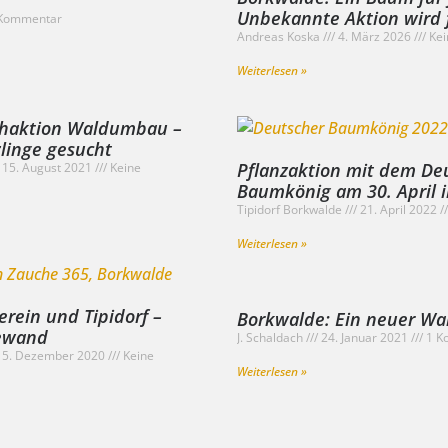
Unbekannte Aktion wird f
Kommentar
Andreas Koska
4. März 2026
Kei
Weiterlesen »
chaktion Waldumbau –
inge gesucht
Pflanzaktion mit dem De
15. August 2021
Keine
Baumkönig am 30. April
Tipidorf Borkwalde
21. April 2022
Weiterlesen »
erein und Tipidorf –
Borkwalde: Ein neuer Wal
Gewand
J. Schaldach
24. Januar 2021
1 K
5. Dezember 2020
Keine
Weiterlesen »