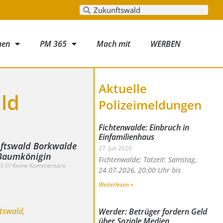
men
PM 365
Mach mit
WERBEN
Aktuelle
ld
Polizeimeldungen
Fichtenwalde: Einbruch in
Einfamilienhaus
ftswald Borkwalde
27. Juli 2026
 Baumkönigin
Fichtenwalde; Tatzeit: Samstag,
23
Keine Kommentare
24.07.2026, 20:00 Uhr bis
Weiterlesen »
Werder: Betrüger fordern Geld
über Soziale Medien