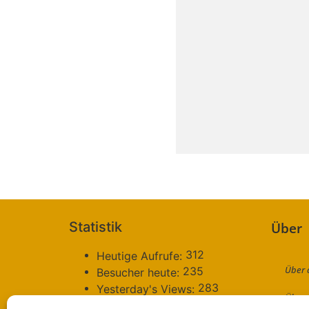
Statistik
Über
312
Heutige Aufrufe:
Über 
235
Besucher heute:
283
Yesterday's Views:
Über 
217
Besucher gestern: