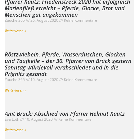
Pfarrer Kautz: Friedenstreck 2020 hat erfolgreich
Marienfließ erreicht – Pferde, Glocke, Brot und
Menschen gut angekommen
Zauche 365
26. August 2020
Keine Kommentare
Weiterlesen »
Röstzwiebeln, Pferde, Wasserduschen, Glocken
und Taufkelle – der 30. Pfarrer von Brück gestern
Sonntag würdevoll verabschiedet und in die
Prignitz gesandt
Zauche 365
10. August 2020
Keine Kommentare
Weiterlesen »
Amt Brück: Abschied von Pfarrer Helmut Kautz
Eva Loth
10. August 2020
Keine Kommentare
Weiterlesen »