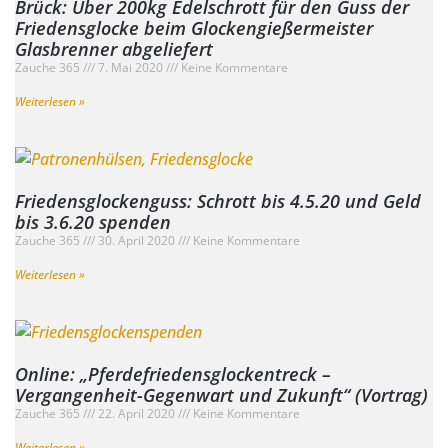
Brück: Über 200kg Edelschrott für den Guss der
Friedensglocke beim Glockengießermeister
Glasbrenner abgeliefert
Zauche 365
7. Mai 2020
Keine Kommentare
Weiterlesen »
Friedensglockenguss: Schrott bis 4.5.20 und Geld
bis 3.6.20 spenden
Zauche 365
30. April 2020
Keine Kommentare
Weiterlesen »
Online: „Pferdefriedensglockentreck –
Vergangenheit-Gegenwart und Zukunft“ (Vortrag)
Zauche 365
22. April 2020
Keine Kommentare
Weiterlesen »