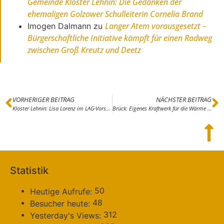
Gemeinde Kloster Lehnin: Die Gedanken der
ehemaligen Golzower Schulleiterin Cornelia Brand
Langer Atem vorausgesetzt –
Imogen Dalmann
zu
Bürgerschaftliche Initiative kämpft für einen Radweg
zwischen Groß Kreutz und Deetz
VORHERIGER BEITRAG
NÄCHSTER BEITRAG
Kloster Lehnin: Lisa Lorenz im LAG-Vorstand – Banger Blick in die Zukunft der LEADER-Förderung
Brück: Eigenes Kraftwerk für die Wärme – SVV will Nutzen prüfen lassen
Statistik
50
Heutige Aufrufe:
48
Besucher heute:
312
Yesterday's Views: