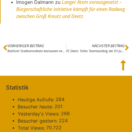
Langer Atem vorausgesetzt –
Imogen Dalmann
zu
Bürgerschaftliche Initiative kämpft für einen Radweg
zwischen Groß Kreutz und Deetz
VORHERIGER BEITRAG
NÄCHSTER BEITRAG
Beelitzer Stadtverordnete bestaunen neue Turnhalle am Sally-Bein-Gymnasium
FC Deetz: Tolles Teambuilding der D1-Junioren in Leipzig
Statistik
264
Heutige Aufrufe:
201
Besucher heute:
266
Yesterday's Views:
224
Besucher gestern:
70.722
Total Views: