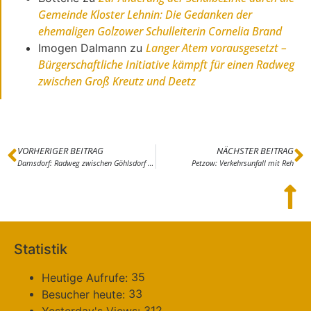
Gemeinde Kloster Lehnin: Die Gedanken der
ehemaligen Golzower Schulleiterin Cornelia Brand
Langer Atem vorausgesetzt –
Imogen Dalmann
zu
Bürgerschaftliche Initiative kämpft für einen Radweg
zwischen Groß Kreutz und Deetz
VORHERIGER BEITRAG
NÄCHSTER BEITRAG
Damsdorf: Radweg zwischen Göhlsdorf und Damsdorf eröffnet – Durchgehende Verbindung an L86 zwischen Michelsdorf und Göhlsdorf
Petzow: Verkehrsunfall mit Reh
Statistik
35
Heutige Aufrufe:
33
Besucher heute:
312