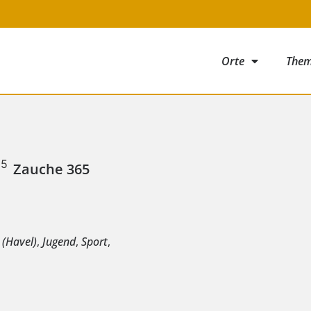
Orte
The
Zauche 365
e
 (Havel)
,
Jugend
,
Sport
,