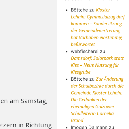
Kloster
Böttche
zu
Lehnin: Gymnasialzug darf
kommen – Sondersitzung
der Gemeindevertretung
hat Vorhaben einstimmig
befürwortet
webfischerei
zu
Damsdorf: Solarpark statt
Kies – Neue Nutzung für
Kiesgrube
Zur Änderung
Böttche
zu
der Schulbezirke durch die
Gemeinde Kloster Lehnin:
Die Gedanken der
ten am Samstag,
ehemaligen Golzower
Schulleiterin Cornelia
Brand
tzern in Richtung
Imogen Dalmann
zu