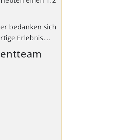
rlebten einen 1:2
ker bedanken sich
rtige Erlebnis….
lentteam