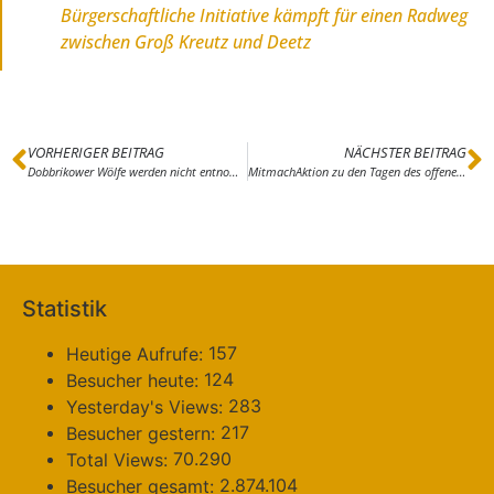
Bürgerschaftliche Initiative kämpft für einen Radweg
zwischen Groß Kreutz und Deetz
VORHERIGER BEITRAG
NÄCHSTER BEITRAG
Dobbrikower Wölfe werden nicht entnommen
MitmachAktion zu den Tagen des offenen Ateliers
Statistik
157
Heutige Aufrufe:
124
Besucher heute:
283
Yesterday's Views:
217
Besucher gestern:
70.290
Total Views:
2.874.104
Besucher gesamt: