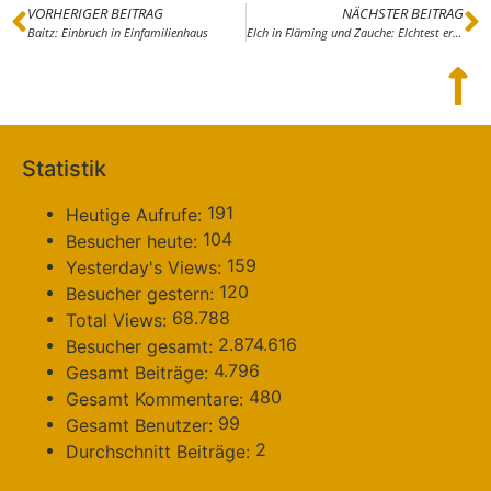
VORHERIGER BEITRAG
NÄCHSTER BEITRAG
Baitz: Einbruch in Einfamilienhaus
Elch in Fläming und Zauche: Elchtest erwartet
Statistik
191
Heutige Aufrufe:
104
Besucher heute:
159
Yesterday's Views:
120
Besucher gestern:
68.788
Total Views:
2.874.616
Besucher gesamt:
4.796
Gesamt Beiträge:
480
Gesamt Kommentare:
99
Gesamt Benutzer:
2
Durchschnitt Beiträge: